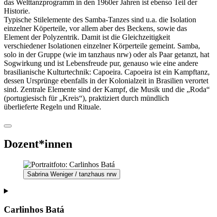
das Welttanzprogramm in den 1960er Jahren ist ebenso Teil der
Historie.
Typische Stilelemente des Samba-Tanzes sind u.a. die Isolation
einzelner Köperteile, v
or allem aber des Beckens,
sowie
das
Element der Polyzentrik. D
amit ist die Gleichzeitigkeit
verschiedener Isolationen
einzelner Körperteile gemeint. Samba,
solo in der Gruppe (wie im tanzhaus nrw) oder als Paar getanzt, hat
Sogwirkung und ist Lebensfreude pur, genauso wie eine andere
brasilianische Kulturtechnik: Capoeira. Capoeira ist ein Kampftanz,
dessen Ursprünge ebenfalls in der Kolonialzeit in Brasilien verortet
sind. Zentrale Elemente sind der Kampf, die Musik und die „Roda“
(portugiesisch für „Kreis“), praktiziert durch mündlich
überlieferte Regeln und Rituale.
Dozent*innen
Sabrina Weniger / tanzhaus nrw
Carlinhos Batá