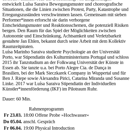
entwickelt Luísa Saraiva Bewegungsmuster und choreografische
Situationen, die die Linien zwischen Protest, Party, Katastrophe und
Erregungszuständen verschwimmen lassen. Gemeinsam mit sieben
Performer*innen erforscht sie darin verborgene
Entscheidungsmuster und Reaktionsschemen, die potenziell Risiken
bergen. Den Raum für das Spiel der Möglichkeiten zwischen
Autonomie und Einschränkung, Achtsamkeit und Verletzbarkeit
gestaltete Jan Ehlen, bekannt durch seine Arbeit mit dem Kollektiv
Raumzeitpiraten.
Luísa Marinho Saraiva studierte Psychologie an der Universität
Porto, war Stipendiatin des Kulturministeriums Portugal und schloss
2015 ihr Tanzstudium an der Folkwang Universität der Künste in
Essen ab. Sie tanzte u.a. bei Porto Alegre Cia. de Dança in
Brasilien, bei der Mark Sieczkarek Company in Wuppertal und für
Ben J. Riepe sowie Alexandra Pirici, Catarina Miranda und Susanne
Linke. 2017 war Luísa Saraiva Stipendiatin der Individuellen
Künstler*innenförderung (IKF) im Pilotraum Ruhr.
Dauer: 60 Min.
Rahmenprogramm
Fr 23.03.
18:00 Offene Probe »Hochwasser«
Do 05.04.
anschl. Gespräch
Fr 06.04.
19:00 Physical Introduction