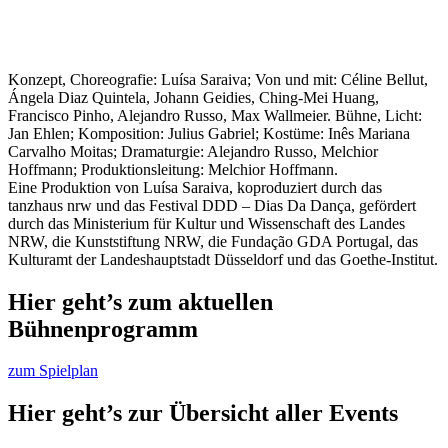
Konzept, Choreografie: Luísa Saraiva; Von und mit: Céline Bellut,
Ángela Diaz Quintela, Johann Geidies, Ching-Mei Huang,
Francisco Pinho, Alejandro Russo, Max Wallmeier. Bühne, Licht:
Jan Ehlen; Komposition: Julius Gabriel; Kostüme: Inês Mariana
Carvalho Moitas; Dramaturgie: Alejandro Russo, Melchior
Hoffmann; Produktionsleitung: Melchior Hoffmann.
Eine Produktion von Luísa Saraiva, koproduziert durch das
tanzhaus nrw und das Festival DDD – Dias Da Dança, gefördert
durch das Ministerium für Kultur und Wissenschaft des Landes
NRW, die Kunststiftung NRW, die Fundação GDA Portugal, das
Kulturamt der Landeshauptstadt Düsseldorf und das Goethe-Institut.
Hier geht’s zum aktuellen
Bühnenprogramm
zum Spielplan
Hier geht’s zur Übersicht aller Events