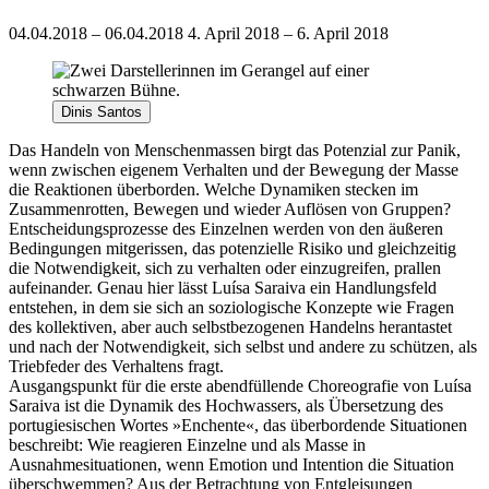
04.04.2018 – 06.04.2018
4. April 2018 – 6. April 2018
Dinis Santos
Das Handeln von Menschenmassen birgt das Potenzial zur Panik,
wenn zwischen eigenem Verhalten und der Bewegung der Masse
die Reaktionen überborden. Welche Dynamiken stecken im
Zusammenrotten, Bewegen und wieder Auflösen von Gruppen?
Entscheidungsprozesse des Einzelnen werden von den äußeren
Bedingungen mitgerissen, das potenzielle Risiko und gleichzeitig
die Notwendigkeit, sich zu verhalten oder einzugreifen, prallen
aufeinander. Genau hier lässt Luísa Saraiva ein Handlungsfeld
entstehen, in dem sie sich an soziologische Konzepte wie Fragen
des kollektiven, aber auch selbstbezogenen Handelns herantastet
und nach der Notwendigkeit, sich selbst und andere zu schützen, als
Triebfeder des Verhaltens fragt.
Ausgangspunkt für die erste abendfüllende Choreografie von Luísa
Saraiva ist die Dynamik des Hochwassers, als Übersetzung des
portugiesischen Wortes »Enchente«, das überbordende Situationen
beschreibt: Wie reagieren Einzelne und als Masse in
Ausnahmesituationen, wenn Emotion und Intention die Situation
überschwemmen? Aus der Betrachtung von Entgleisungen