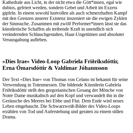
Kathedrale aus Licht, in der nicht etwa die Gött*innen, egal wie
dubios, gefeiert werden, sondern Gebet und Arbeit im Exzess
gipfeln. In einem sowohl lustvollen als auch schmerzhaften Kampf
mit den Grenzen unserer Existenz inszeniert sie die ewigen Zyklen
der Sinnsuche. Zusammen mit zwölf Performer*innen lässt sie das
künstlerische Schaffen als treibende Kraft in unendlich sich
verändernden Schlauchgestalten, Haar-Ungetümen und absoluter
Verausgabung aufleben.
»Dies Irae« Video-Loop Gabríela Friðriksdóttir,
Erna Ómarsdóttir & Valdimar Jóhannsson
Der Text »Dies Irae« von Thomas von Celano ist bekannt für seine
Verwendung in Totenmessen. Die bildende Künstlerin Gabríela
Friðriksdóttir stellt den gregorianischen Gesang der Mönche von
Notre Dame musikalisch auf den Kopf und verwandelt ihn in die
Geräusche des Meeres bei Ebbe und Flut. Dem Ende wird neues
Leben eingehaucht. Die Schwarzweiß-Bilder des Video-Loops
erzählen von Tod und Auferstehung und geraten zu einem stillen
Drama.