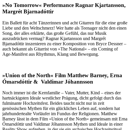
»No Tomorrow« Performance Ragnar Kjartansson,
Margrét Bjarnadóttir
Ein Ballett für acht Tänzerinnen und acht Gitarren für die eine große
Liebe und den Weltschmerz! Wer hatte als Teenager nicht den einen
Song, der alles erklärte, das große Gefühl, das nur Musik
auszudrücken vermag? Ragnar Kjartansson und Margrét
Bjarnadóttir inszenieren zu einer Komposition von Bryce Dessner –
auch bekannt als Gitarrist von »The National« – ein Coming of
Age-Manifest aus Rhythmus, Klang und Bewegung.
»Union of the North« Film Matthew Barney, Erna
Ómarsdóttir & Valdimar Jóhannsson
Noch immer ist die Kernfamilie – Vater, Mutter, Kind – eines der
hartnäckigsten Ideale westlicher Prägung, dicht gefolgt durch das
fulminante Hochzeitsfest. Beides taucht nicht nur in zeit
genössischen Mythen für ein glückliches Leben auf, sondern hat
jahrhundertealte Vorläufer im Fundus der Religionen. Matthew
Barney lässt in dem Film »Union of the North« gemeinsam mit Erna
Ómarsdóttir und Valdimar Jóhannsson Mythen und Ideale in einer
Reality Show aufgehen, in der sie ein archaisches Hochzeitsritual