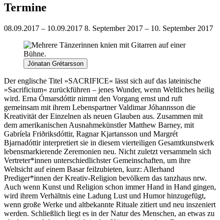
Termine
08.09.2017 – 10.09.2017
8. September 2017 – 10. September 2017
Jónatan Grétarsson
Der englische Titel »SACRIFICE« lässt sich auf das lateinische
»Sacrificium« zurückführen – jenes Wunder, wenn Weltliches heilig
wird. Erna Ómarsdóttir nimmt den Vorgang ernst und ruft
gemeinsam mit ihrem Lebenspartner Valdimar Jóhannsson die
Kreativität der Einzelnen als neuen Glauben aus. Zusammen mit
dem amerikanischen Ausnahmekünstler Matthew Barney, mit
Gabríela Friðriksdóttir, Ragnar Kjartansson und Margrét
Bjarnadóttir interpretiert sie in diesem vierteiligen Gesamtkunstwerk
lebensmarkierende Zeremonien neu. Nicht zuletzt versammeln sich
Vertreter*innen unterschiedlichster Gemeinschaften, um ihre
Weltsicht auf einem Basar feilzubieten, kurz: Allerhand
Prediger*innen der Kreativ-Religion bevölkern das tanzhaus nrw.
Auch wenn Kunst und Religion schon immer Hand in Hand gingen,
wird ihrem Verhältnis eine Ladung Lust und Humor hinzugefügt,
wenn große Werke und altbekannte Rituale zitiert und neu inszeniert
werden. Schließlich liegt es in der Natur des Menschen, an etwas zu