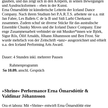
glauben, und das zeigt sich in den Körpern, in seinen Bewegungen
und Ausdrucksformen – eben in der Kunst.
Erna Ómarsdóttir ist künstlerische Leiterin der Iceland Dance
Company. Nach ihrem Studium bei P.A.R.T.S. arbeitete sie u.a. mit
Jan Fabre, Les Ballets C de la B und Sidi Larbi Cherkaoui
zusammen. Zudem schuf sie diverse Stücke für das australische
Ensemble Chunky Moves und die Iceland Dance Company. Eine
enge Zusammenarbeit verbindet sie mit Musiker*innen wie Björk,
Sigur Rós, Ólöf Arnalds, Jóhann Jóhannsson und Ben Frost. Sie
wurde mehrfach von der Zeitschrift »tanz« ausgezeichnet und erhielt
u.a. den Iceland Performing Arts Award.
Dauer: 4 Stunden inkl. mehrerer Pausen
Rahmenprogramm
So 10.09.
anschl. Gespräch
»Shrine« Performance Erna Ómarsdóttir &
Valdimar Jóhannsson
Ora et labora: Mit »Shrine« entwirft Erna Ómarsdóttir eine