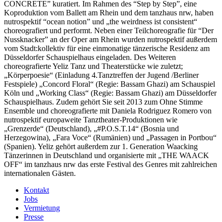
CONCRETE” kuratiert. Im Rahmen des “Step by Step”, eine
Koproduktion vom Ballett am Rhein und dem tanzhaus nrw, haben
nutrospektif “ocean notion” und „the weirdness ist consistent“
choreografiert und performt. Neben einer Teilchoreografie für “Der
Nussknacker” an der Oper am Rhein wurden nutrospektif außerdem
vom Stadt:kollektiv für eine einmonatige tänzerische Residenz am
Düsseldorfer Schauspielhaus eingeladen. Des Weiteren
choreografierte Yeliz Tanz und Theaterstücke wie zuletzt;
„Körperpoesie“ (Einladung 4.Tanztreffen der Jugend /Berliner
Festspiele) „Concord Floral“ (Regie: Bassam Ghazi) am Schauspiel
Köln und „Working Class“ (Regie: Bassam Ghazi) am Düsseldorfer
Schauspielhaus. Zudem gehört Sie seit 2013 zum Ohne Stimme
Ensemble und choreografierte mit Daniela Rodriguez Romero von
nutrospektif europaweite Tanztheater-Produktionen wie
„Grenzerde“ (Deutschland), „#P.O.S.T.14“ (Bosnia und
Herzegowina), „Fara Voce“ (Rumänien) und „Passagen in Portbou“
(Spanien). Yeliz gehört außerdem zur 1. Generation Waacking
Tänzerinnen in Deutschland und organisierte mit „THE WAACK
OFF“ im tanzhaus nrw das erste Festival des Genres mit zahlreichen
internationalen Gästen.
Kontakt
Jobs
Vermietung
Presse