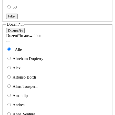
50+
Filter
Dozent*in
Dozent*in
Dozent*in auswählen
- Alle -
Abreham Dupierry
Alex
Alfonso Bordi
Alma Toaspern
Amandip
Andrea
Anna Venture